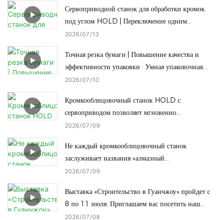
Сервоприводной станок для обработки кромок
под углом HOLD | Переключение одним
нажатием кнопки между полной обработкой
2026
07
13
кромок под углом и прямой обработкой кромок
Точная резка бумаги | Повышение качества и
под наклоном
эффективности упаковки · Умная упаковочная
машина HOLD
2026
07
10
Кромкооблицовочный станок HOLD с
сервоприводом позволяет мгновенно
переключаться одним нажатием кнопки для
2026
07
09
обработки кромок под разную высоту, что
Не каждый кромкооблицовочный станок
сокращает время простоя.
заслуживает названия «алмазный
кромкооблицовочный станок», и не каждый
2026
07
09
станок «алмазной кромки» может переключиться
Выставка «Строительство в Гуанчжоу» пройдет с
на радиусную кромку одним касанием.
8 по 11 июля. Приглашаем вас посетить наш
завод.
2026
07
08