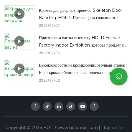
Кромка для дверных проемов Skeleton Door
Banding, HOLD. Превращаем сложности в
успех.
2026
07
07
Приглашаем вас на выставку HOLD Foshan
Factory Indoor Exhibition, которая пройдет с 8
по 11 июля! На выставке вы сможете
2026
07
06
ознакомиться со всей линейкой нашего
Высокоскоростной кромкооблицовочный станок |
деревообрабатывающего оборудования.
Если кромкооблицовка выполнена неправильно,
даже самые лучшие панели окажутся
2026
07
03
бесполезными!
Copyright © 2026 HOLD-www.holdmac.com |
Карта сайта