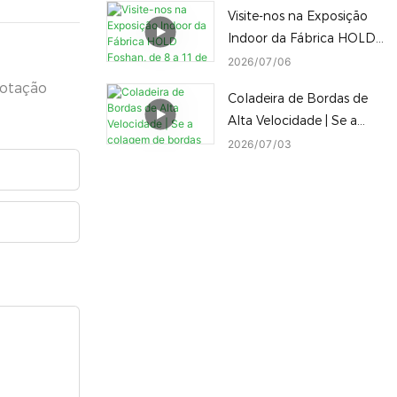
Visite-nos na Exposição
Indoor da Fábrica HOLD
Foshan, de 8 a 11 de
2026
07
06
julho! Explore nossa linha
cotação
Coladeira de Bordas de
completa de máquinas
Alta Velocidade | Se a
para trabalhar madeira
colagem de bordas não
2026
07
03
no local.
for feita corretamente,
até os melhores painéis
serão desperdiçados!