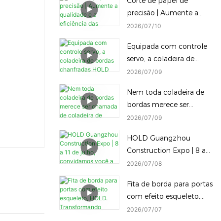
Corte de papel de
clique entre selagem de
precisão | Aumente a
borda reta chanfrada e
qualidade e a eficiência
2026
07
10
inclinada
das embalagens ·
Equipada com controle
Máquina de embalagem
servo, a coladeira de
inteligente HOLD
bordas chanfradas HOLD
2026
07
09
permite a troca
Nem toda coladeira de
instantânea, com um
bordas merece ser
único clique, de
chamada de coladeira de
2026
07
09
diferentes alturas de
bordas Diamond Edge —
processamento de
HOLD Guangzhou
e nem toda máquina
bordas chanfradas,
Construction Expo | 8 a
Diamond Edge consegue
reduzindo o tempo de
11 de julho, convidamos
2026
07
08
alternar para uma borda
inatividade.
você a visitar nossa
arredondada com apenas
Fita de borda para portas
fábrica.
um toque.
com efeito esqueleto,
HOLD. Transformando
2026
07
07
desafios em destaques.