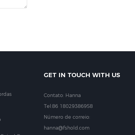
GET IN TOUCH WITH US
ordas
Contato: Hanna
Tel:86 18029386958
Número de correio:
o
hanna@fshold.com