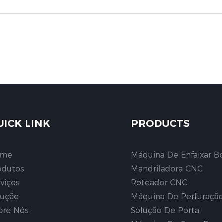
UICK LINK
PRODUCTS
ome
Máquina De Enfaixar B
odutos
Mandriladora CNC
rviços
Roteador CNC
lução
Máquina De Perfuraçã
bre Nós
Solução De Porta