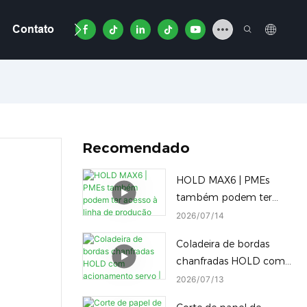
Contato
Vídeo
Recomendado
HOLD MAX6 | PMEs
também podem ter
acesso à linha de
2026
07
14
produção premium
Coladeira de bordas
MAX6
chanfradas HOLD com
acionamento servo |
2026
07
13
Alternância com um