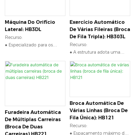
Máquina Do Orifício
Exercício Automático
Lateral: HB3DL
De Várias Fileiras (broca
De Fila Tripla): HB303L
Recurso:
Recurso:
● Especializado para os
● A estrutura adota uma
painéis de favo de favo de
estrutura de pórtico,
alumínio de faixas de borda,
proporcionando robustez e
também adequadas para
estabilidade.
móveis de painel de faixas de
● Ambos os lados (furos
borda.
inferiores e furos laterais)
● A estrutura da cama é
podem ser processados ​​
soldada de placa de aço
Broca Automática De
simultaneamente.
estrutural de alta resistência,
Várias Linhas (broca De
Furadeira Automática
● Unidade de perfuração
proporcionando alta
Fila Única): HB121
De Múltiplas Carreiras
vertical de duas carreiras,
resistência e estabilidade. A
Recurso:
(broca De Duas
garantindo uma perfuração
superfície sofre tratamento
● Espaçamento máximo do
Carreiras) HB221
mais estável