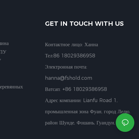
GET IN TOUCH WITH US
шина
Контактное лицо: Ханна
ЧПУ
Тел:86 18029386958
У
Электронная почта:
hanna@fshold.com
Деревянных
Ватсап: +86 18029386958
Адрес компании: Lianfu Road 1,
промышленная зона Фуан, город Лелю,
район Шунде, Фошань, Гуандун, Китай