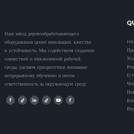
Q
Наш завод деревообрабатывающего
H
оборудования ценит инновации, качество
Пр
и устойчивость. Мы содействуем созданию
Ус
совместной и инклюзивной рабочей
Ре
среды, уделяем приоритетное внимание
О 
непрерывному обучению и несем
Че
ответственность за окружающую среду.
Но
Ко
Ви