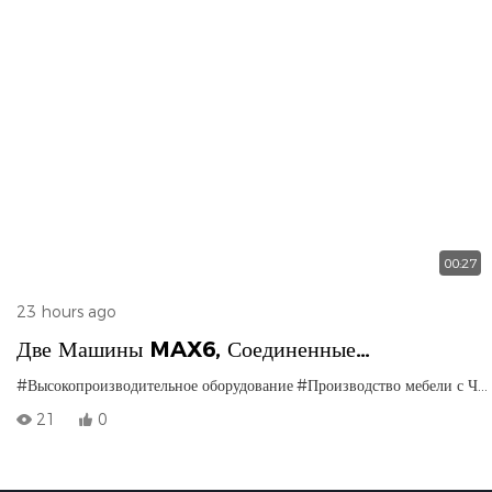
00:27
23 hours ago
Две Машины MAX6, Соединенные
Последовательно | Сколько Односторонних
#Высокопроизводительное оборудование
#Производство мебели с ЧПУ
Шестигранных Сверлильных Станков Могут
21
0
Обеспечить Такую ​​же Производительность?