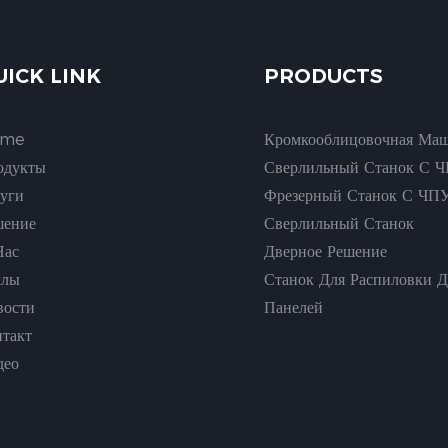
UICK LINK
PRODUCTS
ome
Кромкооблицовочная Ма
одукты
Сверлильный Станок С 
луги
Фрезерный Станок С ЧП
шение
Сверлильный Станок
Нас
Дверное Решение
хлы
Станок Для Распиловки 
вости
Панелей
нтакт
део