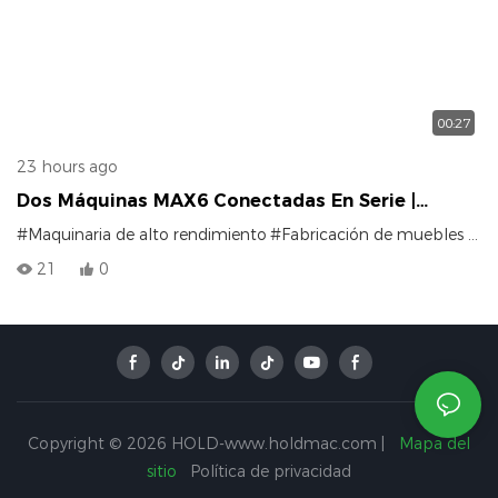
00:27
23 hours ago
Dos Máquinas MAX6 Conectadas En Serie |
¿Cuántas Perforadoras Hexagonales Individuales
#Maquinaria de alto rendimiento
#Fabricación de muebles mediante CNC
Pueden Igualar Su Rendimiento?
21
0
Copyright © 2026 HOLD-www.holdmac.com |
Mapa del
sitio
Política de privacidad