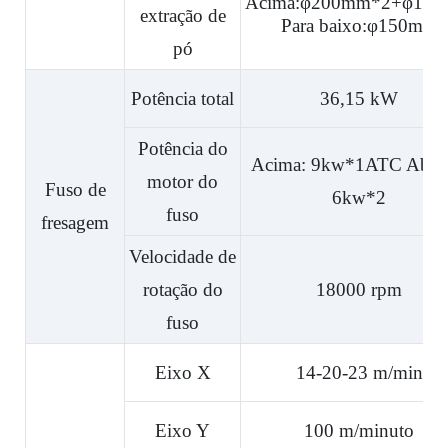
Acima:φ200mm*2+φ15
extração de
Para baixo:φ150mm
pó
Potência total
36,15 kW
Potência do
Acima: 9kw*1ATC Abai
motor do
Fuso de
6kw*2
fuso
fresagem
Velocidade de
rotação do
18000 rpm
fuso
Eixo X
14-20-23 m/min
Eixo Y
100 m/minuto