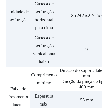
Cabeça de
Unidade de
perfuração
X:(2+2)x2 Y:2x2
perfuração
horizontal
para cima
Cabeça de
perfuração
9
vertical para
baixo
Direção do suporte lateral
Comprimento
mm
Direção da pinça de liga
mínimo
400 mm
Faixa de
Espessura
fresamento
55 mm
máx.
lateral