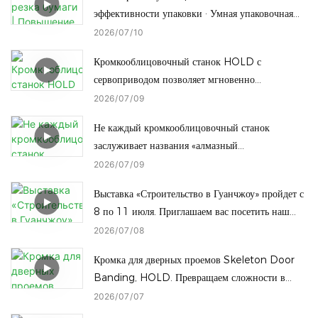
под наклоном
эффективности упаковки · Умная упаковочная
машина HOLD
2026
07
10
Кромкооблицовочный станок HOLD с
сервоприводом позволяет мгновенно
переключаться одним нажатием кнопки для
2026
07
09
обработки кромок под разную высоту, что
Не каждый кромкооблицовочный станок
сокращает время простоя.
заслуживает названия «алмазный
кромкооблицовочный станок», и не каждый
2026
07
09
станок «алмазной кромки» может переключиться
Выставка «Строительство в Гуанчжоу» пройдет с
на радиусную кромку одним касанием.
8 по 11 июля. Приглашаем вас посетить наш
завод.
2026
07
08
Кромка для дверных проемов Skeleton Door
Banding, HOLD. Превращаем сложности в
успех.
2026
07
07