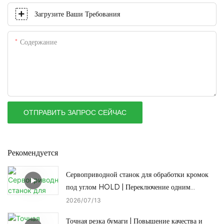
Загрузите Ваши Требования
Содержание
ОТПРАВИТЬ ЗАПРОС СЕЙЧАС
Рекомендуется
Сервоприводной станок для обработки кромок
под углом HOLD | Переключение одним
нажатием кнопки между полной обработкой
2026
07
13
кромок под углом и прямой обработкой кромок
Точная резка бумаги | Повышение качества и