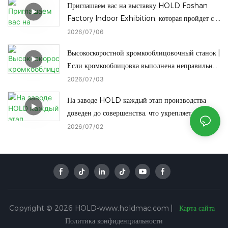
Приглашаем вас на выставку HOLD Foshan
Factory Indoor Exhibition, которая пройдет с 8
по 11 июля! На выставке вы сможете
2026
07
06
ознакомиться со всей линейкой нашего
Высокоскоростной кромкооблицовочный станок |
деревообрабатывающего оборудования.
Если кромкооблицовка выполнена неправильно,
даже самые лучшие панели окажутся
2026
07
03
бесполезными!
На заводе HOLD каждый этап производства
доведен до совершенства, что укрепляет наши
позиции как ведущего представителя китайской
2026
07
02
индустрии интеллектуального производства.
Copyright © 2026 HOLD-www.holdmac.com |
Карта сайта
Политика конфиденциальности