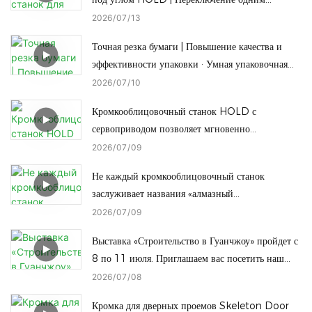
нажатием кнопки между полной обработкой
2026
07
13
кромок под углом и прямой обработкой кромок
Точная резка бумаги | Повышение качества и
под наклоном
эффективности упаковки · Умная упаковочная
машина HOLD
2026
07
10
Кромкооблицовочный станок HOLD с
сервоприводом позволяет мгновенно
переключаться одним нажатием кнопки для
2026
07
09
обработки кромок под разную высоту, что
Не каждый кромкооблицовочный станок
сокращает время простоя.
заслуживает названия «алмазный
кромкооблицовочный станок», и не каждый
2026
07
09
станок «алмазной кромки» может переключиться
Выставка «Строительство в Гуанчжоу» пройдет с
на радиусную кромку одним касанием.
8 по 11 июля. Приглашаем вас посетить наш
завод.
2026
07
08
Кромка для дверных проемов Skeleton Door