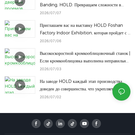
Banding, HOLD. Превращаем сложности в
успех.
2026
07
07
Приглашаем вас на выставку HOLD Foshan
Factory Indoor Exhibition, которая пройдет с 8
по 11 июля! На выставке вы сможете
2026
07
06
ознакомиться со всей линейкой нашего
Высокоскоростной кромкооблицовочный станок |
деревообрабатывающего оборудования.
Если кромкооблицовка выполнена неправильно,
даже самые лучшие панели окажутся
2026
07
03
бесполезными!
На заводе HOLD каждый этап производства
доведен до совершенства, что укрепляет наши
позиции как ведущего представителя китайской
2026
07
02
индустрии интеллектуального производства.