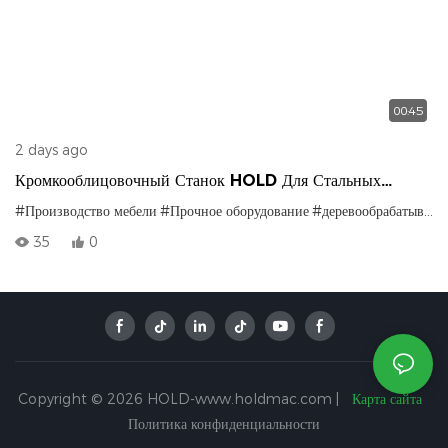
00:45
2 days ago
Кромкооблицовочный Станок HOLD Для Стальных
Направляющих И Тяжелых Балок | Прочная Рама
#Производство мебели
#Прочное оборудование
#деревообрабатывающее оборудование
Обеспечивает Превосходную Производительность
35
0
Copyright © 2026 HOLD-www.holdmac.com |
Карта сайта
Политика конфиденциальности