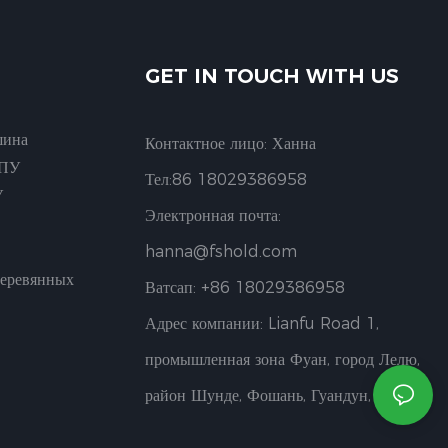
GET IN TOUCH WITH US
шина
Контактное лицо: Ханна
ЧПУ
Тел:86 18029386958
У
Электронная почта:
hanna@fshold.com
Деревянных
Ватсап: +86 18029386958
Адрес компании: Lianfu Road 1,
промышленная зона Фуан, город Лелю,
район Шунде, Фошань, Гуандун, Китай