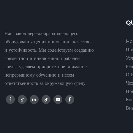
Q
Наш завод деревообрабатывающего
H
оборудования ценит инновации, качество
Пр
и устойчивость. Мы содействуем созданию
Ус
совместной и инклюзивной рабочей
Ре
среды, уделяем приоритетное внимание
О 
непрерывному обучению и несем
Че
ответственность за окружающую среду.
Но
Ко
Ви