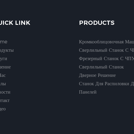
UICK LINK
PRODUCTS
ome
Кромкооблицовочная Ма
одукты
Сверлильный Станок С 
луги
Фрезерный Станок С ЧП
шение
Сверлильный Станок
Нас
Дверное Решение
хлы
Станок Для Распиловки 
вости
Панелей
нтакт
део