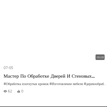
00:28
07-05
Мастер По Обработке Дверей И Стеновых
Шкафов | Круговой Калибр
#Обработка изогнутых кромок
#Изготовление мебели
#деревообработка с ЧПУ
62
0