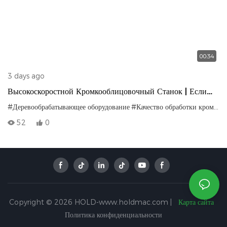
00:34
3 days ago
Высокоскоростной Кромкооблицовочный Станок | Если
Кромкооблицовка Выполнена Неправильно, Даже Самые
#Деревообрабатывающее оборудование
#Качество обработки кромок
#
Лучшие Панели Окажутся Бесполезными!
52
0
Copyright © 2026 HOLD-www.holdmac.com |
Карта сайта
Политика конфиденциальности