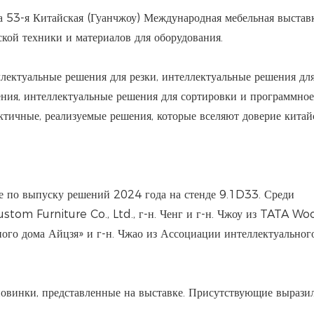
 53-я Китайская (Гуанчжоу) Международная мебельная выставк
кой техники и материалов для оборудования.
ектуальные решения для резки, интеллектуальные решения дл
ения, интеллектуальные решения для сортировки и программное
ктичные, реализуемые решения, которые вселяют доверие кита
 по выпуску решений 2024 года на стенде 9.1D33. Среди
tom Furniture Co., Ltd., г-н. Ченг и г-н. Чжоу из TATA Wo
ого дома Айцзя» и г-н. Чжао из Ассоциации интеллектуальног
овинки, представленные на выставке. Присутствующие вырази