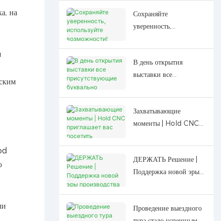
а, на
Сохраняйте
уверенность,
используйте
возможности!
я
В день открытия
Дилерская конференция
выставки все
Haode 2026:
йским
присутствующие
Преодоление
буквально загорелись!
трудностей с
Захватывающие
Компания Haode
уверенностью,
моменты | Hold CNC
произвела фурор на
планирование будущего
приглашает вас
выставке
с учетом
посетить Шанхайскую
деревообрабатывающего
открывающихся
od
ДЕРЖАТЬ Решение |
мебельную ярмарку
оборудования Shunde
возможностей.
о
Поддержка новой эры
Lunjiao, представив
производства мебели
свою интеллектуальную
Chuanpai
технику, которая
ли
Проведение выездного
вызвала волну восторга.
тура стало успешным