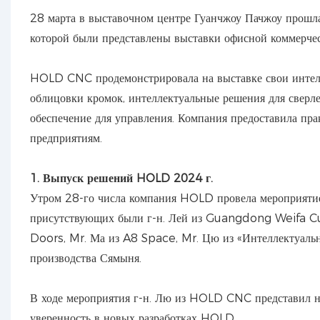
28 марта в выставочном центре Гуанчжоу Пачжоу прошла
которой были представлены выставки офисной коммерчес
HOLD CNC продемонстрировала на выставке свои интелл
облицовки кромок, интеллектуальные решения для сверл
обеспечение для управления. Компания предоставила пра
предприятиям.
1. Выпуск решений HOLD 2024 г.
Утром 28-го числа компания HOLD провела мероприятие
присутствующих были г-н. Лей из Guangdong Weifa Cus
Doors, Mr. Ма из A8 Space, Mr. Цю из «Интеллектуальн
производства Сямыня.
В ходе мероприятия г-н. Лю из HOLD CNC представил н
уверенность в новых разработках HOLD.