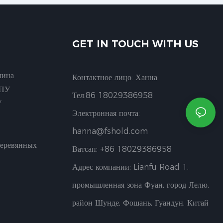
GET IN TOUCH WITH US
шина
Контактное лицо: Ханна
ЧПУ
Тел:86 18029386958
У
Электронная почта:
hanna@fshold.com
Деревянных
Ватсап: +86 18029386958
Адрес компании: Lianfu Road 1,
промышленная зона Фуан, город Лелю,
район Шунде, Фошань, Гуандун, Китай