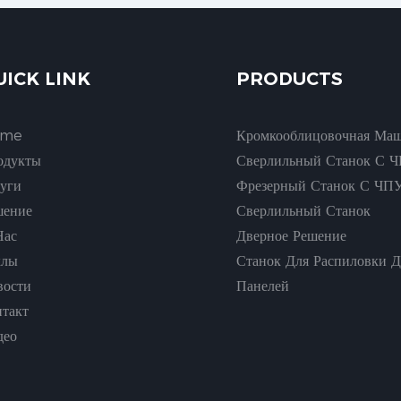
UICK LINK
PRODUCTS
ome
Кромкооблицовочная Ма
одукты
Сверлильный Станок С 
луги
Фрезерный Станок С ЧП
шение
Сверлильный Станок
Нас
Дверное Решение
хлы
Станок Для Распиловки 
вости
Панелей
нтакт
део