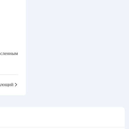
исленным
ующий