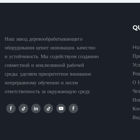
Q
Наш завод деревообрабатывающего
H
оборудования ценит инновации, качество
Пр
и устойчивость. Мы содействуем созданию
Ус
совместной и инклюзивной рабочей
Ре
среды, уделяем приоритетное внимание
О 
непрерывному обучению и несем
Че
ответственность за окружающую среду.
Но
Ко
Ви