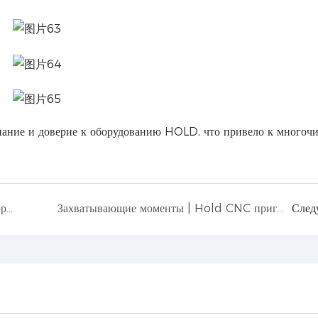
нание и доверие к оборудованию HOLD, что привело к многоч
ДЕРЖАТЬ Решение | Поддержка новой эры производства мебели Chuanpai
Захватывающие моменты | Hold CNC приглашает вас посетить Шанхайскую мебельную ярмарку
След