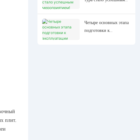
мероприятием!
Четыре основных этапа
подготовки к
эксплуатации
панельного станка с
ЧПУ и подготовка к
пуску
овочный
х плит,
леи