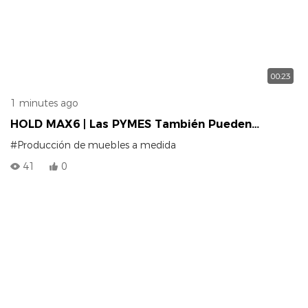
00:23
1 minutes ago
HOLD MAX6 | Las PYMES También Pueden
Acceder A La Línea De Producción Premium
#Producción de muebles a medida
MAX6
41
0