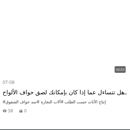
00:30
07-08
هل تتساءل عما إذا كان بإمكانك لصق حواف الألواح
ذات الشقوق؟ اطلع على آلة لصق الحواف HOLD
#إنتاج الأثاث حسب الطلب
#آلات النجارة
#سد حواف الشقوق
38
0