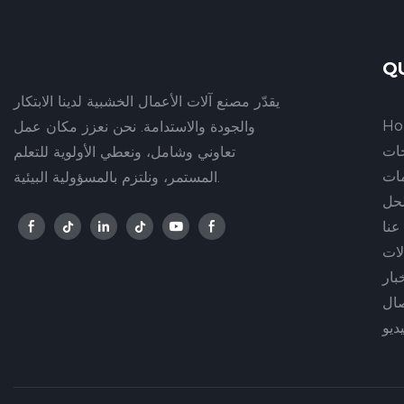
Q
يقدّر مصنع آلات الأعمال الخشبية لدينا الابتكار
H
والجودة والاستدامة. نحن نعزز مكان عمل
جات
تعاوني وشامل، ونعطي الأولوية للتعلم
ات
المستمر، ونلتزم بالمسؤولية البيئية.
لحل
عنا
لات
بار
صال
ديو