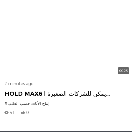
00:23
2 minutes ago
HOLD MAX6 | يمكن للشركات الصغيرة
والمتوسطة أيضًا الوصول إلى خط إنتاج MAX6
#إنتاج الأثاث حسب الطلب
المتميز
41
0