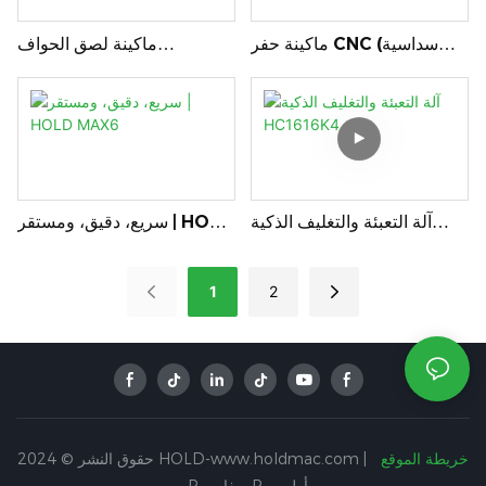
ماكينة حفر CNC (سداسية
ماكينة لصق الحواف
الأضلاع) HB621J
الأوتوماتيكية بالكامل شديدة
التحمل: V322
آلة التعبئة والتغليف الذكية
سريع، دقيق، ومستقر | HOLD
MAX6
HC1616K4
1
2
خريطة الموقع
حقوق النشر © 2024 HOLD-www.holdmac.com |
Pريفاسي Pأوليسي