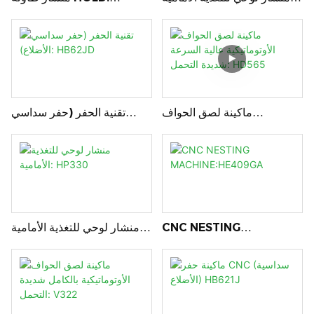
MJ320DKL
HP290
ماكينة لصق الحواف
تقنية الحفر (حفر سداسي
الأوتوماتيكية عالية السرعة
الأضلاع): HB62JD
شديدة التحمل: HD565
CNC NESTING
منشار لوحي للتغذية الأمامية:
HP330
MACHINE:HE409GA