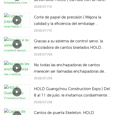
clic entre bisel completo y sellado de
2026
07
13
cantos rectos inclinados
Corte de papel de precisión | Mejora la
calidad y la eficiencia del embalaje ·
Máquina de embalaje inteligente HOLD
2026
07
10
Gracias a su sistema de control servo, la
encoladora de cantos biselados HOLD
permite cambiar instantáneamente, con un
2026
07
09
solo clic, entre diferentes alturas de
No todas las enchapadoras de cantos
procesamiento de cantos biselados para
merecen ser llamadas enchapadoras de
reducir el tiempo de inactividad.
cantos Diamond Edge, y no todas las
2026
07
09
máquinas Diamond Edge pueden cambiar
HOLD Guangzhou Construction Expo | Del
a un borde redondeado con solo un toque.
8 al 11 de julio, le invitamos cordialmente a
visitar nuestra fábrica.
2026
07
08
Cantos de puerta Skeleton, HOLD.