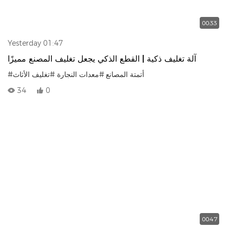
00:33
Yesterday 01:47
آلة تغليف ذكية | القطع الذكي يجعل تغليف المصنع مميزًا
#أتمتة المصانع
#معدات النجارة
#تغليف الأثاث
34
0
00:47