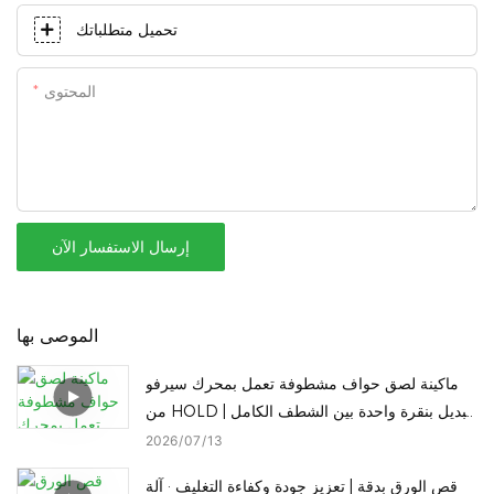
تحميل متطلباتك
المحتوى
إرسال الاستفسار الآن
الموصى بها
ماكينة لصق حواف مشطوفة تعمل بمحرك سيرفو
من HOLD | تبديل بنقرة واحدة بين الشطف الكامل
والحافة المستقيمة المائلة
2026
07
13
قص الورق بدقة | تعزيز جودة وكفاءة التغليف · آلة