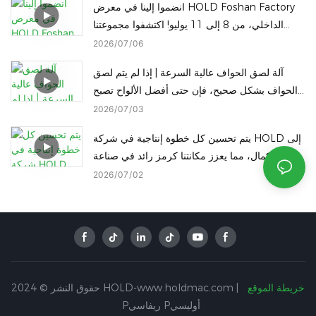
انضموا إلينا في معرض HOLD Foshan Factory
الداخلي، من 8 إلى 11 يوليو! اكتشفوا مجموعتنا
الكاملة من آلات النجارة في الموقع.
2026
07
06
آلة لصق الحواف عالية السرعة | إذا لم يتم لصق
الحواف بشكل صحيح، فإن حتى أفضل الألواح تصبح
عديمة الفائدة!
2026
07
03
يتم تحسين كل خطوة إنتاجية في شركة HOLD إلى
حد الكمال، مما يعزز مكانتنا كرمز رائد في صناعة
التصنيع الذكي في الصين.
2026
07
02
خريطة الموقع
حقوق النشر © 2024 HOLD-www.holdmac.com |
Pريفاسي Pأوليسي