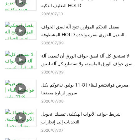
التغليف الذكية HOLD
2026
07
10
بفضل التحكم المؤازر، تتيح آلة لصق الحواف
المشطوفة HOLD التبديل الفوري بنقرة واحدة
لارتفاعات معالجة الحواف المشطوفة المختلفة
2026
07
09
لتقليل وقت التوقف.
لا تستحق كل آلة لصق حواف الورق أن تُسمى آلة
لصق حواف الورق الماسية، ولا تستطيع كل آلة لصق
حواف الورق الماسية التحول إلى لصق حواف الورق
2026
07
09
الدائرية بلمسة واحدة.
معرض قوانغتشو للبناء | 8-11 يوليو، ندعوكم بكل
سرور لزيارة مصنعنا
2026
07
08
شريط حواف الأبواب الهيكلية، تمسك. تحويل
التحديات إلى إنجازات.
2026
07
07