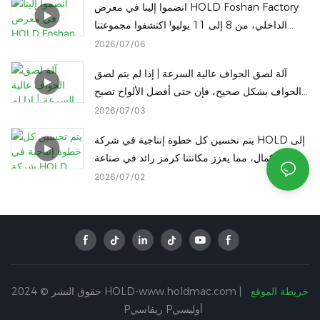
انضموا إلينا في معرض HOLD Foshan Factory
الداخلي، من 8 إلى 11 يوليو! اكتشفوا مجموعتنا
الكاملة من آلات النجارة في الموقع.
2026
07
06
آلة لصق الحواف عالية السرعة | إذا لم يتم لصق
الحواف بشكل صحيح، فإن حتى أفضل الألواح تصبح
عديمة الفائدة!
2026
07
03
يتم تحسين كل خطوة إنتاجية في شركة HOLD إلى
حد الكمال، مما يعزز مكانتنا كرمز رائد في صناعة
التصنيع الذكي في الصين.
2026
07
02
خريطة الموقع
حقوق النشر © 2024 HOLD-www.holdmac.com |
Pريفاسي Pأوليسي