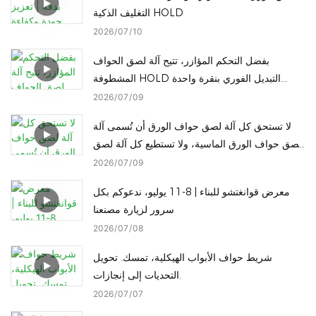
التغليف الذكية HOLD
2026
07
10
بفضل التحكم المؤازر، تتيح آلة لصق الحواف
المشطوفة HOLD التبديل الفوري بنقرة واحدة
لارتفاعات معالجة الحواف المشطوفة المختلفة
2026
07
09
لتقليل وقت التوقف.
لا تستحق كل آلة لصق حواف الورق أن تُسمى آلة
لصق حواف الورق الماسية، ولا تستطيع كل آلة لصق
حواف الورق الماسية التحول إلى لصق حواف الورق
2026
07
09
الدائرية بلمسة واحدة.
معرض قوانغتشو للبناء | 8-11 يوليو، ندعوكم بكل
سرور لزيارة مصنعنا
2026
07
08
شريط حواف الأبواب الهيكلية، تمسك. تحويل
التحديات إلى إنجازات.
2026
07
07