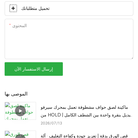
تحميل متطلباتك
المحتوى
إرسال الاستفسار الآن
الموصى بها
ماكينة لصق حواف مشطوفة تعمل بمحرك سيرفو
من HOLD | تبديل بنقرة واحدة بين الشطف الكامل
والحافة المستقيمة المائلة
2026
07
13
قص الورق بدقة | تعزيز جودة وكفاءة التغليف · آلة