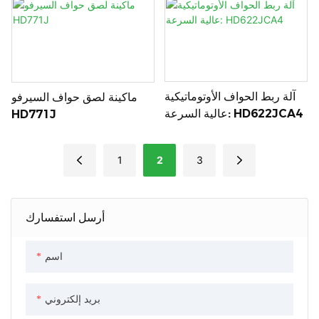
آلة ربط الحواف الأوتوماتيكية
ماكينة لصق حواف السيرفو
عالية السرعة: HD622JCA4
HD771J
1
2
3
أرسل استفسارك
اسم
بريد إلكتروني