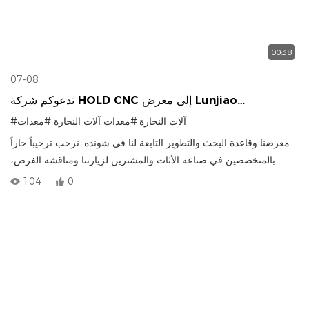
00:38
07-08
تدعوكم شركة HOLD CNC إلى معرض Lunjiao
Woodworking Machinery الخامس والعشرين
#آلات النجارة
#معدات آلات النجارة
#معدات
معرضنا وقاعدة البحث والتطوير التابعة لنا في شونده. نرحب ترحيباً حاراً
بالمتخصصين في صناعة الأثاث والمشترين لزيارتنا ومناقشة الفرص،
ووضع خارطة طريق مشتركة للتصنيع الذكي في صناعة الأخشاب!
104
0