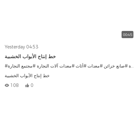
00:45
Yesterday 04:53
خط إنتاج الأبواب الخشبية
#النجارة
#صانع خزائن
#معدات
#أثاث
#معدات آلات النجارة
#مجتمع النجارة
خط إنتاج الأبواب الخشبية
108
0