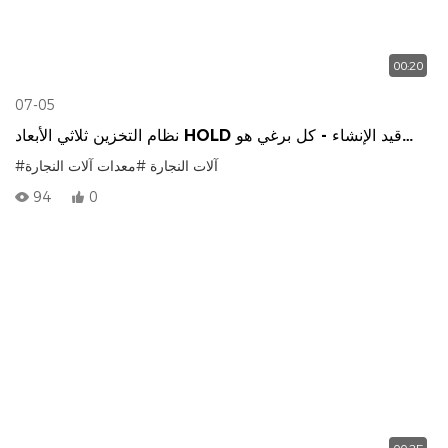
00:20
07-05
نظام التخزين ثلاثي الأبعاد HOLD قيد الإنشاء - كل برغي هو
حجر الزاوية في تحسينات الكفاءة.
#آلات النجارة
#معدات آلات النجارة
94
0