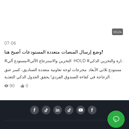
00:24
07-06
وضع إرسال المنصات متعددة المستودعات أصبح هنا!
#النجارة والتخزين الذكي
#مستودع آلي HOLD
#التخزين والاسترجاع الآلي
مستودع ثلاثي الأبعاد: مخرجات لوحة تعاونية متعددة الصناديق، كسر عنق
الزجاجة في كفاءة الصندوق الفردي! يحقق الجدول الذكي التغذية
المتزامنة لعدة صناديق، مما يحقق عدم الانتظار ونقل اللوحة دون انقطاع،
90
0
ويحسن بشكل كبير سرعة اتصال العمليات الأمامية والخلفية. يتكيف مع
مواصفات اللوحة المختلفة، ويمكّن من الفرز الدقيق والتداول السريع، مما
يساعد على مضاعفة سعة خط الإنتاج وتحقيق خفض التكاليف وتحسين
الكفاءة في خطوة واحدة!