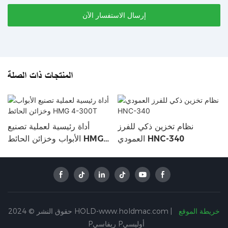
إرسال الاستفسار الآن
المنتجات ذات الصلة
نظام تخزين ذكي للفرز
أداة رئيسية لعملية تصنيع
العمودي HNC-340
الأبواب وخزائن الحائط HMG
4-300T
خريطة الموقع
حقوق النشر © 2024 HOLD-www.holdmac.com |
Pريفاسي Pأوليسي