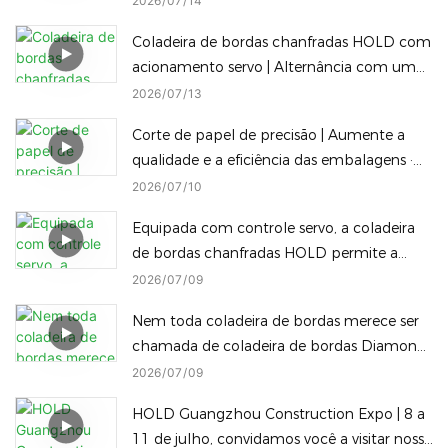
2026
07
14
Coladeira de bordas chanfradas HOLD com
acionamento servo | Alternância com um
clique entre selagem de borda reta
2026
07
13
chanfrada e inclinada
Corte de papel de precisão | Aumente a
qualidade e a eficiência das embalagens ·
Máquina de embalagem inteligente HOLD
2026
07
10
Equipada com controle servo, a coladeira
de bordas chanfradas HOLD permite a
troca instantânea, com um único clique, de
2026
07
09
diferentes alturas de processamento de
Nem toda coladeira de bordas merece ser
bordas chanfradas, reduzindo o tempo de
chamada de coladeira de bordas Diamond
inatividade.
Edge — e nem toda máquina Diamond
2026
07
09
Edge consegue alternar para uma borda
HOLD Guangzhou Construction Expo | 8 a
arredondada com apenas um toque.
11 de julho, convidamos você a visitar nossa