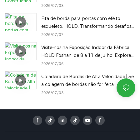
fábrica.
2026
07
08
Fita de borda para portas com efeito
esqueleto, HOLD. Transformando desafios
em destaques.
2026
07
07
Visite-nos na Exposição Indoor da Fábrica
HOLD Foshan, de 8 a 11 de julho! Explore
nossa linha completa de máquinas para
2026
07
06
trabalhar madeira no local.
Coladeira de Bordas de Alta Velocidade | Se
a colagem de bordas não for feita
corretamente, até os melhores painéis
2026
07
03
serão desperdiçados!