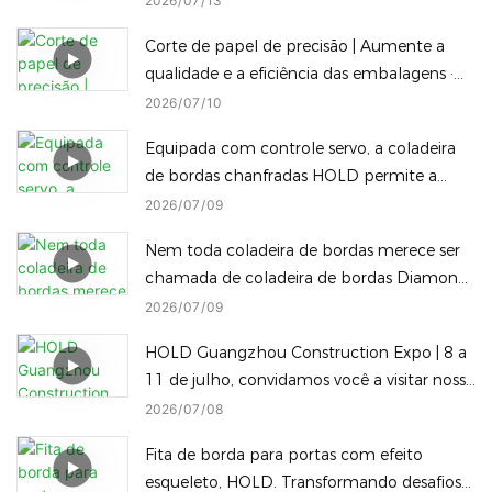
2026
07
13
chanfrada e inclinada
Corte de papel de precisão | Aumente a
qualidade e a eficiência das embalagens ·
Máquina de embalagem inteligente HOLD
2026
07
10
Equipada com controle servo, a coladeira
de bordas chanfradas HOLD permite a
troca instantânea, com um único clique, de
2026
07
09
diferentes alturas de processamento de
Nem toda coladeira de bordas merece ser
bordas chanfradas, reduzindo o tempo de
chamada de coladeira de bordas Diamond
inatividade.
Edge — e nem toda máquina Diamond
2026
07
09
Edge consegue alternar para uma borda
HOLD Guangzhou Construction Expo | 8 a
arredondada com apenas um toque.
11 de julho, convidamos você a visitar nossa
fábrica.
2026
07
08
Fita de borda para portas com efeito
esqueleto, HOLD. Transformando desafios