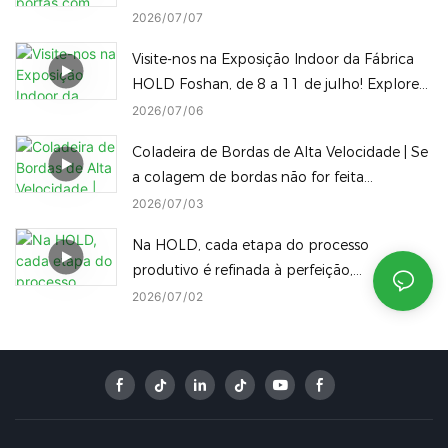
em destaques.
2026
07
07
Visite-nos na Exposição Indoor da Fábrica
HOLD Foshan, de 8 a 11 de julho! Explore
nossa linha completa de máquinas para
2026
07
06
trabalhar madeira no local.
Coladeira de Bordas de Alta Velocidade | Se
a colagem de bordas não for feita
corretamente, até os melhores painéis
2026
07
03
serão desperdiçados!
Na HOLD, cada etapa do processo
produtivo é refinada à perfeição,
consolidando nossa posição como um
2026
07
02
ícone da indústria de manufatura
inteligente na China.