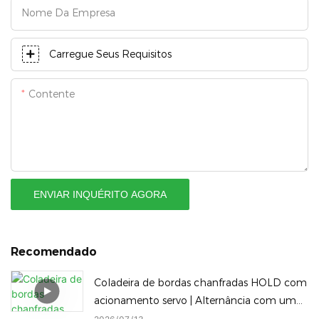
Nome Da Empresa
Carregue Seus Requisitos
Contente
ENVIAR INQUÉRITO AGORA
Recomendado
Coladeira de bordas chanfradas HOLD com
acionamento servo | Alternância com um
clique entre selagem de borda reta