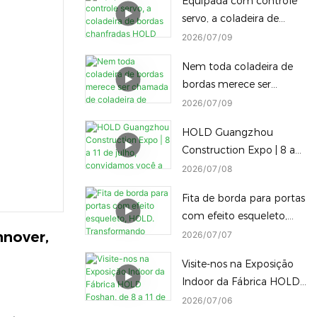
Equipada com controle
Máquina de embalagem
servo, a coladeira de
inteligente HOLD
bordas chanfradas HOLD
2026
07
09
permite a troca
Nem toda coladeira de
instantânea, com um
bordas merece ser
único clique, de
chamada de coladeira de
2026
07
09
diferentes alturas de
bordas Diamond Edge —
processamento de
HOLD Guangzhou
e nem toda máquina
bordas chanfradas,
Construction Expo | 8 a
Diamond Edge consegue
reduzindo o tempo de
11 de julho, convidamos
2026
07
08
alternar para uma borda
inatividade.
você a visitar nossa
arredondada com apenas
Fita de borda para portas
fábrica.
um toque.
com efeito esqueleto,
HOLD. Transformando
nover, 
2026
07
07
desafios em destaques.
Visite-nos na Exposição
Indoor da Fábrica HOLD
Foshan, de 8 a 11 de
2026
07
06
julho! Explore nossa linha