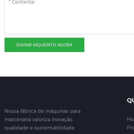
Contente
ENVIAR INQUÉRITO AGORA
Q
Nossa fábrica de máquinas para
H
marcenaria valoriza inovação,
Pr
qualidade e sustentabilidade.