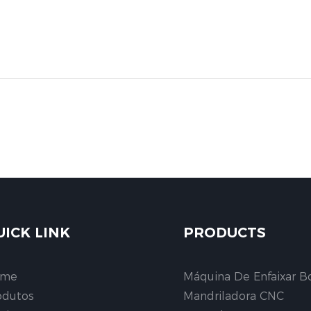
UICK LINK
PRODUCTS
ome
Máquina De Enfaixar B
odutos
Mandriladora CNC