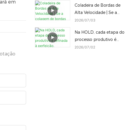
tará em
Coladeira de Bordas de
completa de máquinas
Alta Velocidade | Se a
para trabalhar madeira
colagem de bordas não
2026
07
03
no local.
for feita corretamente,
Na HOLD, cada etapa do
até os melhores painéis
processo produtivo é
serão desperdiçados!
refinada à perfeição,
2026
07
02
cotação
consolidando nossa
posição como um ícone
da indústria de
manufatura inteligente
na China.