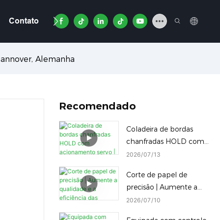
Contato
Vídeo
Hannover, Alemanha
Recomendado
Coladeira de bordas
chanfradas HOLD com
acionamento servo |
2026
07
13
Alternância com um
Corte de papel de
clique entre selagem de
precisão | Aumente a
borda reta chanfrada e
qualidade e a eficiência
2026
07
10
inclinada
das embalagens ·