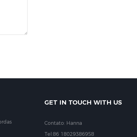
GET IN TOUCH WITH US
ordas
Contato: Hanna
Tel:86 18029386958