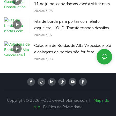
11 de julho, convidamos você a visitar nossa
fábrica.
2026
07
08
Fita de borda para portas com efeito
esqueleto, HOLD. Transformando desafios
em destaques.
2026
07
07
Coladeira de Bordas de Alta Velocidade | Se
a colagem de bordas não for feita
corretamente, até os melhores painéis
2026
07
03
serão desperdiçados!
Copyright © 2026 HOLD-www.holdmac.com |
Mapa do
site
Política de Privacidade