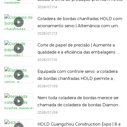
2026
07
14
Coladeira de bordas chanfradas HOLD com
acionamento servo | Alternância com um
clique entre selagem de borda reta
2026
07
13
chanfrada e inclinada
Corte de papel de precisão | Aumente a
qualidade e a eficiência das embalagens ·
Máquina de embalagem inteligente HOLD
2026
07
10
Equipada com controle servo, a coladeira
de bordas chanfradas HOLD permite a
troca instantânea, com um único clique, de
2026
07
09
diferentes alturas de processamento de
Nem toda coladeira de bordas merece ser
bordas chanfradas, reduzindo o tempo de
chamada de coladeira de bordas Diamond
inatividade.
Edge — e nem toda máquina Diamond
2026
07
09
Edge consegue alternar para uma borda
HOLD Guangzhou Construction Expo | 8 a
arredondada com apenas um toque.