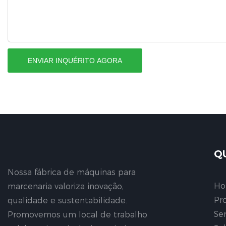
ENVIAR INQUÉRITO AGORA
Q
Nossa fábrica de máquinas para
H
marcenaria valoriza inovação,
Pr
qualidade e sustentabilidade.
Se
Promovemos um local de trabalho