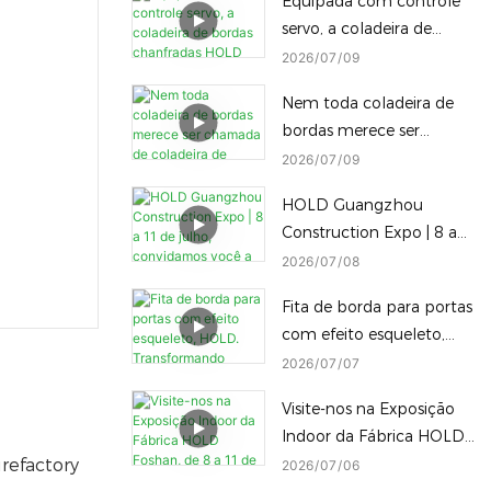
Equipada com controle
Máquina de embalagem
servo, a coladeira de
inteligente HOLD
bordas chanfradas HOLD
2026
07
09
permite a troca
Nem toda coladeira de
instantânea, com um
bordas merece ser
único clique, de
chamada de coladeira de
2026
07
09
diferentes alturas de
bordas Diamond Edge —
processamento de
HOLD Guangzhou
e nem toda máquina
bordas chanfradas,
Construction Expo | 8 a
Diamond Edge consegue
reduzindo o tempo de
11 de julho, convidamos
2026
07
08
alternar para uma borda
inatividade.
você a visitar nossa
arredondada com apenas
Fita de borda para portas
fábrica.
um toque.
com efeito esqueleto,
HOLD. Transformando
2026
07
07
desafios em destaques.
Visite-nos na Exposição
Indoor da Fábrica HOLD
Foshan, de 8 a 11 de
refactory
2026
07
06
julho! Explore nossa linha