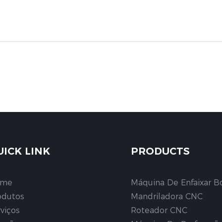
UICK LINK
PRODUCTS
ome
Máquina De Enfaixar B
odutos
Mandriladora CNC
rviços
Roteador CNC