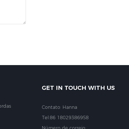
GET IN TOUCH WITH US
ordas
Contato: Hanna
Tel:86 18029386958
Número de correio: