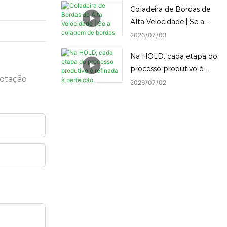
Coladeira de Bordas de
completa de máquinas
Alta Velocidade | Se a
para trabalhar madeira
colagem de bordas não
2026
07
03
no local.
for feita corretamente,
Na HOLD, cada etapa do
até os melhores painéis
processo produtivo é
serão desperdiçados!
cotação
refinada à perfeição,
2026
07
02
consolidando nossa
posição como um ícone
da indústria de
manufatura inteligente
na China.