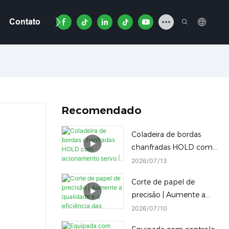
Contato
Vídeo
Recomendado
Coladeira de bordas
chanfradas HOLD com
acionamento servo |
2026
07
13
Alternância com um
Corte de papel de
clique entre selagem de
precisão | Aumente a
borda reta chanfrada e
qualidade e a eficiência
2026
07
10
inclinada
das embalagens ·