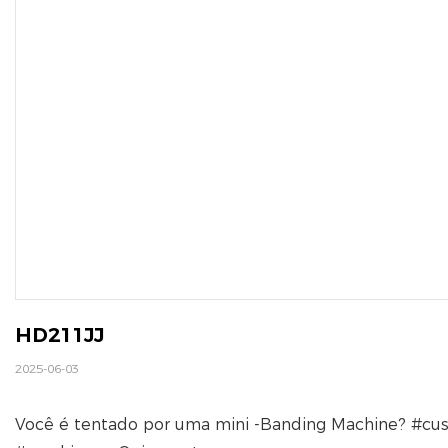
HD211JJ
2025-06-03
Você é tentado por uma mini -Banding Machine? #cu