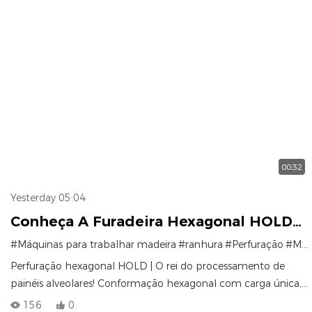
00:32
Yesterday 05:04
Conheça A Furadeira Hexagonal HOLD
Com Perfil Em Favo De Mel — Um Único
#Máquinas para trabalhar madeira
#ranhura
#Perfuração
#Móveis de madeira
Ciclo De Carregamento Processa Os
Perfuração hexagonal HOLD | O rei do processamento de
Furos E Ranhuras De Todos Os Seis
painéis alveolares! Conformação hexagonal com carga única,
zero lascamento com alta precisão, triplicando a eficiência
Lados!
156
0