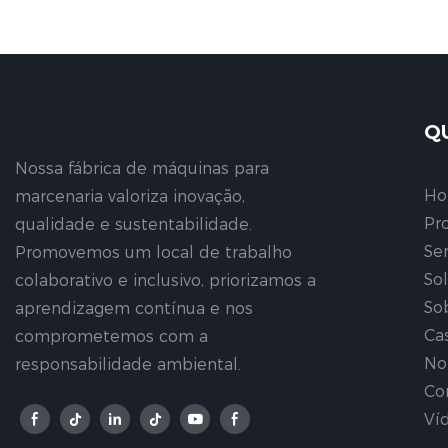
instantaneamente!
Q
Nossa fábrica de máquinas para
H
marcenaria valoriza inovação,
Pr
qualidade e sustentabilidade.
Se
Promovemos um local de trabalho
So
colaborativo e inclusivo, priorizamos a
So
aprendizagem contínua e nos
Ca
comprometemos com a
No
responsabilidade ambiental.
Co
Ví