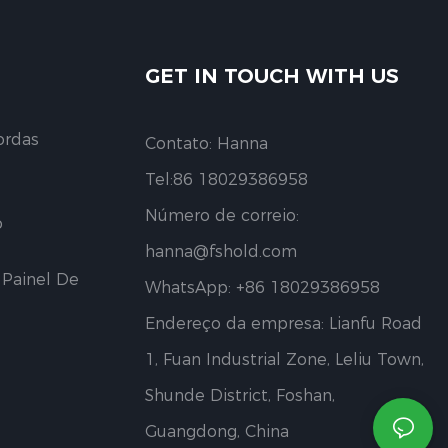
GET IN TOUCH WITH US
ordas
Contato: Hanna
Tel:86 18029386958
Número de correio:
o
hanna@fshold.com
 Painel De
WhatsApp: +86 18029386958
Endereço da empresa: Lianfu Road
1, Fuan Industrial Zone, Leliu Town,
Shunde District, Foshan,
Guangdong, China