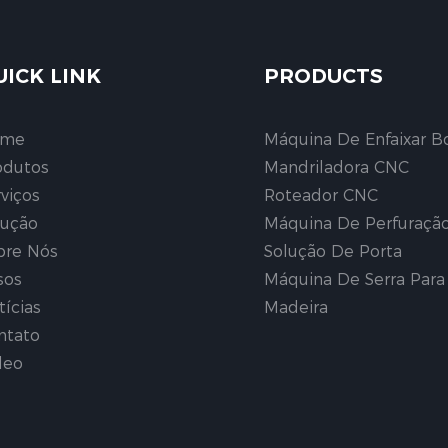
UICK LINK
PRODUCTS
ome
Máquina De Enfaixar B
odutos
Mandriladora CNC
rviços
Roteador CNC
lução
Máquina De Perfuraçã
bre Nós
Solução De Porta
sos
Máquina De Serra Para
tícias
Madeira
ntato
deo