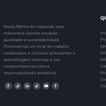
Q
Nossa fábrica de máquinas para
H
marcenaria valoriza inovação,
Pr
qualidade e sustentabilidade.
Se
Promovemos um local de trabalho
So
colaborativo e inclusivo, priorizamos a
So
aprendizagem contínua e nos
Ca
comprometemos com a
No
responsabilidade ambiental.
Co
Ví