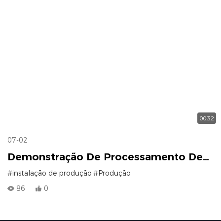
00:32
07-02
Demonstração De Processamento De
Máquina De Serrar E Fresar Caixilhos De
#instalação de produção
#Produção
Portas
86
0