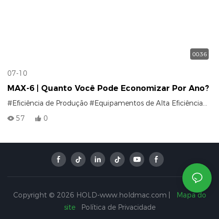
00:36
07-10
MAX-6 | Quanto Você Pode Economizar Por Ano?
#Eficiência de Produção
#Equipamentos de Alta Eficiência
#máq
57
0
Copyright © 2026 HOLD-www.holdmac.com |
Mapa do
site
Política de Privacidade