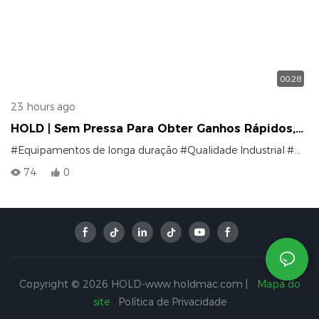
00:28
23 hours ago
HOLD | Sem Pressa Para Obter Ganhos Rápidos,
Construímos Máquinas Confiáveis ​​para Toda A
#Equipamentos de longa duração
#Qualidade Industrial
#Máquinas confiáveis ​​para trabalhar madeira
Vida.
74
0
Copyright © 2026 HOLD-www.holdmac.com |
Mapa do
site
Política de Privacidade