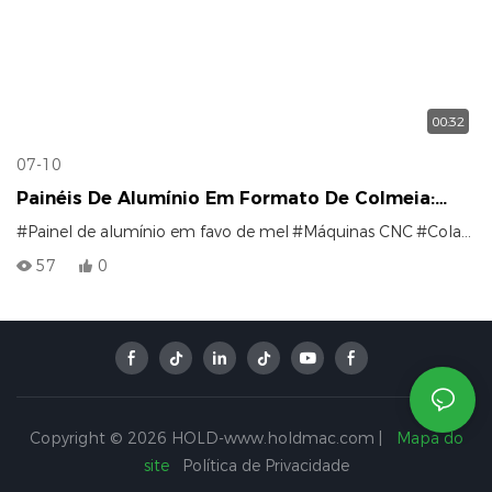
00:32
07-10
Painéis De Alumínio Em Formato De Colmeia:
Bordas Em EVA Ou PUR — Qual É A Melhor
#Painel de alumínio em favo de mel
#Máquinas CNC
#Colagem de bordas
Opção?
57
0
Copyright © 2026 HOLD-www.holdmac.com |
Mapa do
site
Política de Privacidade