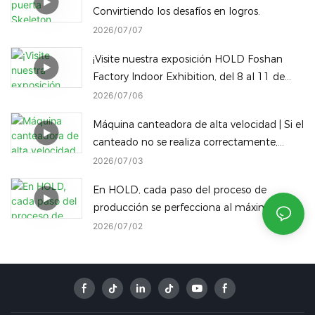
Convirtiendo los desafíos en logros.
2026
07
07
¡Visite nuestra exposición HOLD Foshan
Factory Indoor Exhibition, del 8 al 11 de
julio! Descubra nuestra gama completa de
2026
07
06
maquinaria para trabajar la madera en el
Máquina canteadora de alta velocidad | Si el
mismo recinto.
canteado no se realiza correctamente,
¡incluso los mejores paneles son un
2026
07
03
desperdicio!
En HOLD, cada paso del proceso de
producción se perfecciona al máximo,
consolidando nuestra posición como un
2026
07
02
referente líder en la industria manufacturera
inteligente de China.