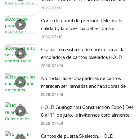
clic entre bisel completo y sellado de
2026
07
13
cantos rectos inclinados
Corte de papel de precisión | Mejora la
calidad y la eficiencia del embalaje ·
Máquina de embalaje inteligente HOLD
2026
07
10
Gracias a su sistema de control servo, la
encoladora de cantos biselados HOLD
permite cambiar instantáneamente, con un
2026
07
09
solo clic, entre diferentes alturas de
No todas las enchapadoras de cantos
procesamiento de cantos biselados para
merecen ser llamadas enchapadoras de
reducir el tiempo de inactividad.
cantos Diamond Edge, y no todas las
2026
07
09
máquinas Diamond Edge pueden cambiar
HOLD Guangzhou Construction Expo | Del
a un borde redondeado con solo un toque.
8 al 11 de julio, le invitamos cordialmente a
visitar nuestra fábrica.
2026
07
08
Cantos de puerta Skeleton, HOLD.