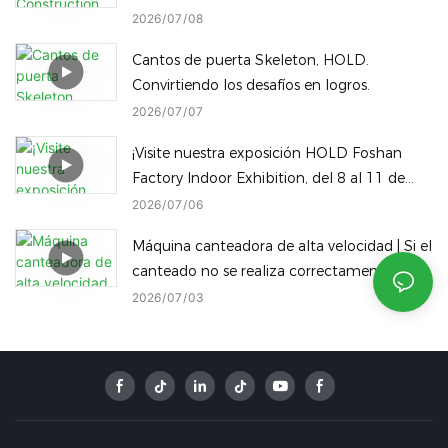
visitar nuestra fábrica.
2026
07
08
Cantos de puerta Skeleton, HOLD.
Convirtiendo los desafíos en logros.
2026
07
07
¡Visite nuestra exposición HOLD Foshan
Factory Indoor Exhibition, del 8 al 11 de
julio! Descubra nuestra gama completa de
2026
07
06
maquinaria para trabajar la madera en el
Máquina canteadora de alta velocidad | Si el
mismo recinto.
canteado no se realiza correctamente,
¡incluso los mejores paneles son un
2026
07
03
desperdicio!