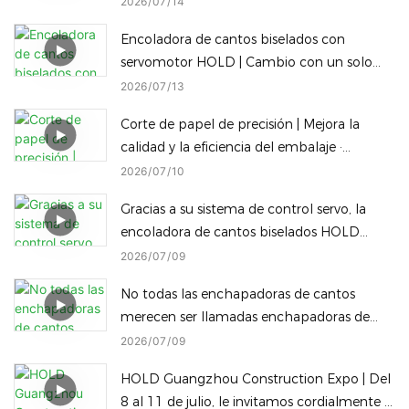
2026
07
14
Encoladora de cantos biselados con
servomotor HOLD | Cambio con un solo
clic entre bisel completo y sellado de
2026
07
13
cantos rectos inclinados
Corte de papel de precisión | Mejora la
calidad y la eficiencia del embalaje ·
Máquina de embalaje inteligente HOLD
2026
07
10
Gracias a su sistema de control servo, la
encoladora de cantos biselados HOLD
permite cambiar instantáneamente, con un
2026
07
09
solo clic, entre diferentes alturas de
No todas las enchapadoras de cantos
procesamiento de cantos biselados para
merecen ser llamadas enchapadoras de
reducir el tiempo de inactividad.
cantos Diamond Edge, y no todas las
2026
07
09
máquinas Diamond Edge pueden cambiar
HOLD Guangzhou Construction Expo | Del
a un borde redondeado con solo un toque.
8 al 11 de julio, le invitamos cordialmente a