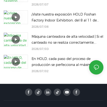
2026
07
07
¡Visite nuestra exposición HOLD Foshan
Factory Indoor Exhibition, del 8 al 11 de
julio! Descubra nuestra gama completa de
2026
07
06
maquinaria para trabajar la madera en el
Máquina canteadora de alta velocidad | Si el
mismo recinto.
canteado no se realiza correctamente,
¡incluso los mejores paneles son un
2026
07
03
desperdicio!
En HOLD, cada paso del proceso de
producción se perfecciona al máximo,
consolidando nuestra posición como un
2026
07
02
referente líder en la industria manufacturera
inteligente de China.