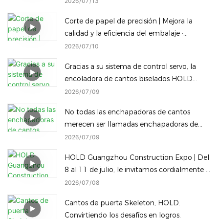
2026
07
13
cantos rectos inclinados
Corte de papel de precisión | Mejora la
calidad y la eficiencia del embalaje ·
Máquina de embalaje inteligente HOLD
2026
07
10
Gracias a su sistema de control servo, la
encoladora de cantos biselados HOLD
permite cambiar instantáneamente, con un
2026
07
09
solo clic, entre diferentes alturas de
No todas las enchapadoras de cantos
procesamiento de cantos biselados para
merecen ser llamadas enchapadoras de
reducir el tiempo de inactividad.
cantos Diamond Edge, y no todas las
2026
07
09
máquinas Diamond Edge pueden cambiar
HOLD Guangzhou Construction Expo | Del
a un borde redondeado con solo un toque.
8 al 11 de julio, le invitamos cordialmente a
visitar nuestra fábrica.
2026
07
08
Cantos de puerta Skeleton, HOLD.
Convirtiendo los desafíos en logros.