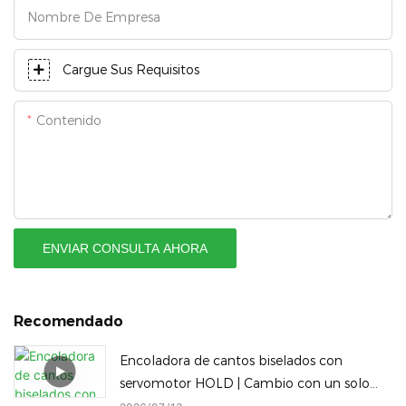
Nombre De Empresa
Cargue Sus Requisitos
Contenido
ENVIAR CONSULTA AHORA
Recomendado
Encoladora de cantos biselados con
servomotor HOLD | Cambio con un solo
clic entre bisel completo y sellado de