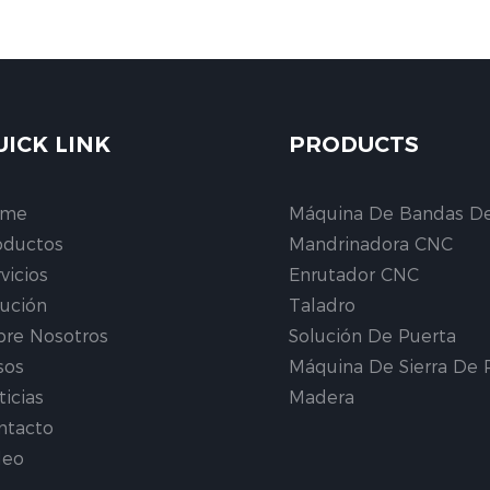
UICK LINK
PRODUCTS
ome
Máquina De Bandas D
oductos
Mandrinadora CNC
vicios
Enrutador CNC
lución
Taladro
bre Nosotros
Solución De Puerta
sos
Máquina De Sierra De 
ticias
Madera
ntacto
deo