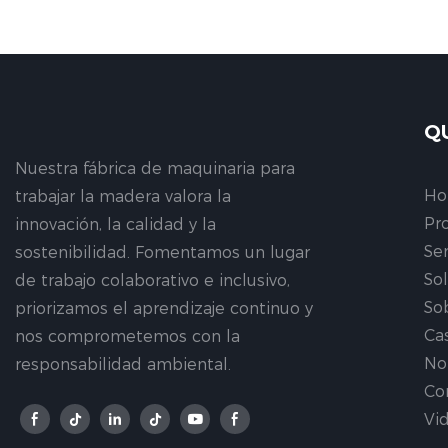
operación perfecta.
La línea completa requiere un solo operador, lo que
proporciona alta eficiencia y ahorro de mano de obra.
Q
Nuestra fábrica de maquinaria para
H
trabajar la madera valora la
Pr
innovación, la calidad y la
Ser
sostenibilidad. Fomentamos un lugar
So
de trabajo colaborativo e inclusivo,
So
priorizamos el aprendizaje continuo y
Ca
nos comprometemos con la
No
responsabilidad ambiental.
Co
Vi