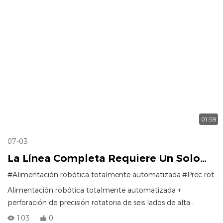
01:59
07-03
La Línea Completa Requiere Un Solo
Operador, Lo Que Proporciona Alta
#Alimentación robótica totalmente automatizada
#Prec rotatorio de alta velocidad de seis lados
Eficiencia Y Ahorro De Mano De Obra.
Alimentación robótica totalmente automatizada +
perforación de precisión rotatoria de seis lados de alta
velocidad + descarga y paletización robóticas, todo en una
103
0