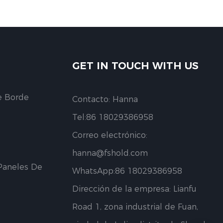
GET IN TOUCH WITH US
e Borde
Contacto: Hanna
Tel:86 18029386958
Correo electrónico:
hanna@fshold.com
Paneles De
WhatsApp:86 18029386958
Dirección de la empresa: Lianfu
Road 1, zona industrial de Fuan,