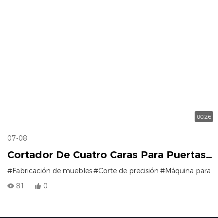
00:26
07-08
Cortador De Cuatro Caras Para Puertas
De Madera | ¿Qué Tan Útil Es Para
#Fabricación de muebles
#Corte de precisión
#Máquina para trabajar la madera
Escuadrar Puertas De Madera?
81
0