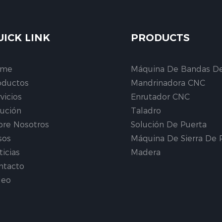
UICK LINK
PRODUCTS
ome
Máquina De Bandas D
oductos
Mandrinadora CNC
vicios
Enrutador CNC
lución
Taladro
bre Nosotros
Solución De Puerta
sos
Máquina De Sierra De 
ticias
Madera
ntacto
deo