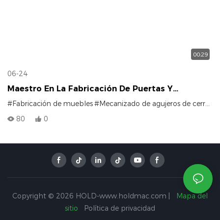
00:29
06-24
Maestro En La Fabricación De Puertas Y
Armarios De Pared | Mecanizado De Orificios
#Fabricación de muebles
#Mecanizado de agujeros de cerradura
Para Cerraduras De Puertas
80
0
Copyright © 2026 HOLD-www.holdmac.com |
Mapa del
sitio
Política de privacidad