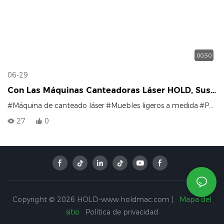
00:30
06-29
Con Las Máquinas Canteadoras Láser HOLD, Sus
Productos Terminados Tendrán Ese "aspecto
#Máquina de canteado láser
#Muebles ligeros a medida
#Personalización de toda la casa
Lujoso".
27
0
Copyright © 2026 HOLD-www.holdmac.com |
Mapa del
sitio
Política de privacidad