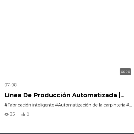
00:26
07-08
Línea De Producción Automatizada |
Diseño Compacto, Alta Productividad
#Fabricación inteligente
#Automatización de la carpintería
#Alta capacidad
35
0