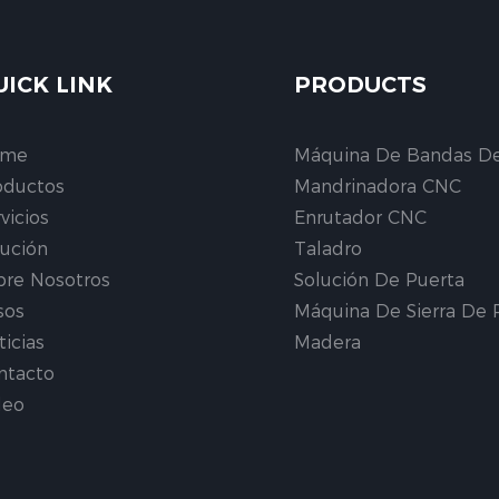
UICK LINK
PRODUCTS
ome
Máquina De Bandas D
oductos
Mandrinadora CNC
vicios
Enrutador CNC
lución
Taladro
bre Nosotros
Solución De Puerta
sos
Máquina De Sierra De 
ticias
Madera
ntacto
deo