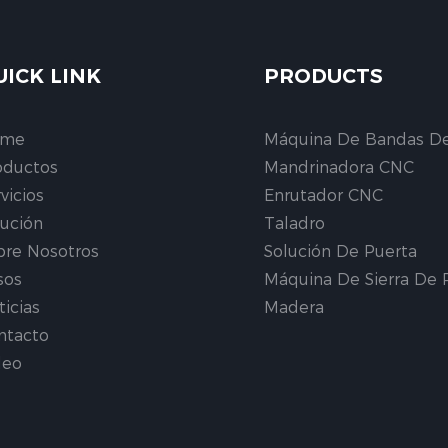
UICK LINK
PRODUCTS
ome
Máquina De Bandas D
oductos
Mandrinadora CNC
vicios
Enrutador CNC
lución
Taladro
bre Nosotros
Solución De Puerta
sos
Máquina De Sierra De 
ticias
Madera
ntacto
deo