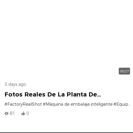
00:27
3 days ago
Fotos Reales De La Planta De
Producción: | Filas De Máquinas De
#FactoryRealShot
#Máquina de embalaje inteligente
#Equipos de embalaje
Envasado Inteligente HOLD, Listas Para
81
0
Funcionar.