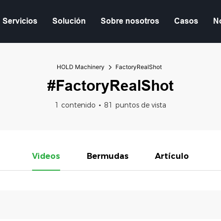
Servicios
Solución
Sobre nosotros
Casos
No
HOLD Machinery
FactoryRealShot
#FactoryRealShot
1 contenido
81 puntos de vista
Videos
Bermudas
Artículo