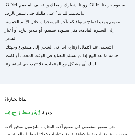
ODM: زودنا بشعارك ونمطك والتغليف المصمم. OEM: سيقوم فريقنا
بالتصميم لك بناءً على طلبك حتى تشعر بالرضا.
التصميم ومدة الإنتاج: سنوافيكم بآخر المستجدات خلال الأيام الخمسة
إلى العشرة القادمة، مثل مسودة تصميم، أو فيديو إنتاج، أو أخبار
الشحن.
التسليم: عند اكتمال الإنتاج، ابدأ في الشحن إلى مستودع وجهتك
خدمة ما بعد البيع: إذا لم تستلم البضائع في الوقت المحدد، أو كانت
لديك أي مشاكل مع المنتجات، فلا تتردد في استشارتنا
لماذا تختارنا؟
مورد
آلة ربط الحواف
نحن مصنع متخصص في تصنيع آلات النجارة، ملتزمون بتوفير آلات
ومعدات عالية الجودة والكفاءة لتلبية احتياجات عملائنا حول العالم. تشمل