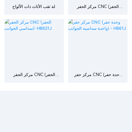
مركز الحفر CNC (الحفر
آلة ثقب الأثاث ذات الألواح
سداسي الجوانب بمحطتين):
الستة ذات التحكم الرقمي
HB642GP
باستخدام الحاسب الآلي:
HB62JF
مركز حفر CNC (وحدة حفر
مركز الحفر CNC (الحفر
واحدة سداسية الجوانب) -
سداسي الجوانب): HB621J
HB61J