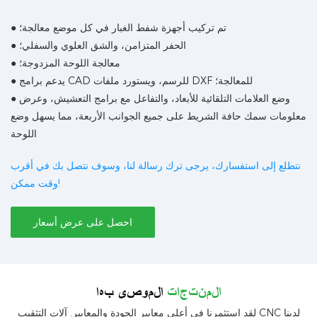
● تم تركيب أجهزة شفط الغبار في كل موضع معالجة؛
● الحفر المتزامن، والشق العلوي والسفلي؛
● معالجة اللوحة المزدوجة؛
● يدعم برامج CAD للرسم، ويستورد ملفات DXF للمعالجة؛
● وضع العلامات التلقائية للأبعاد، والتفاعل مع برامج التعشيش، وعرض
معلومات سمك حافة الشريط على جميع الجوانب الأربعة، مما يسهل وضع
اللوحة
نتطلع إلى استفسارك، يرجى ترك رسالة لنا، وسوف نتصل بك في أقرب
وقت ممكن!
احصل على عرض أسعار
المنتجات
الموصى بها
لقد استثمرنا في أعلى معايير الجودة والمعايير. آلات التثقيب CNC لدينا